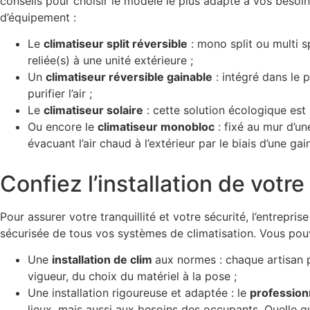
conseils pour choisir le modèle le plus adapté à vos besoin
d’équipement :
Le
climatiseur split réversible
: mono split ou multi sp
reliée(s) à une unité extérieure ;
Un
climatiseur réversible gainable
: intégré dans le p
purifier l’air ;
Le
climatiseur solaire
: cette solution écologique est 
Ou encore le
climatiseur monobloc
: fixé au mur d’un
évacuant l’air chaud à l’extérieur par le biais d’une ga
Confiez l’installation de votr
Pour assurer votre tranquillité et votre sécurité, l’entrepr
sécurisée de tous vos systèmes de climatisation. Vous pou
Une
installation de clim
aux normes : chaque artisan 
vigueur, du choix du matériel à la pose ;
Une installation rigoureuse et adaptée : le
professionn
lieux, mais aussi aux besoins des occupants. Quelle que