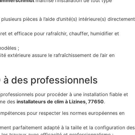
 Hammerschmidt
maîtrise l’installation de tout type
 plusieurs pièces à l’aide d’unité(s) intérieure(s) directement
et et efficace pour rafraîchir, chauffer, humidifier et
modèles ;
té extérieure assure le rafraîchissement de l’air en
50 à des professionnels
professionnels pour procéder à une installation fiable et
isme des
installateurs de clim à Lizines, 77650
.
 compétences pour respecter les normes européennes en
ment parfaitement adapté à la taille et la configuration des
r les travaux avec efficacité et professionnalisme ;