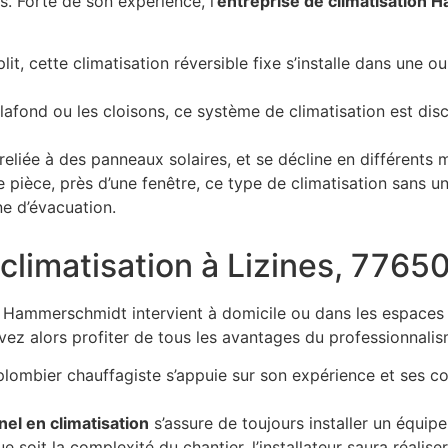
s. Forte de son expérience, l’
entreprise de climatisation
lit, cette climatisation réversible fixe s’installe dans une ou
lafond ou les cloisons, ce système de climatisation est discr
reliée à des panneaux solaires, et se décline en différents 
e pièce, près d’une fenêtre, ce type de climatisation sans uni
ine d’évacuation.
e climatisation à Lizines, 776
ise Hammerschmidt intervient à domicile ou dans les espaces 
vez alors profiter de tous les avantages du professionnal
plombier chauffagiste s’appuie sur son expérience et ses
el en climatisation
s’assure de toujours installer un équipe
 soit la complexité du chantier, l’installateur saura réalise